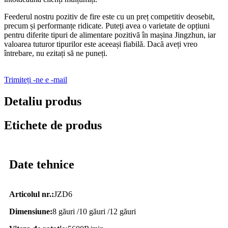
Feederul nostru pozitiv de fire este cu un preț competitiv deosebit,
precum și performanțe ridicate. Puteți avea o varietate de opțiuni
pentru diferite tipuri de alimentare pozitivă în mașina Jingzhun, iar
valoarea tuturor tipurilor este aceeași fiabilă. Dacă aveți vreo
întrebare, nu ezitați să ne puneți.
Trimiteți -ne e -mail
Detaliu produs
Etichete de produs
Date tehnice
Articolul nr.:
JZD6
Dimensiune:
8 găuri /10 găuri /12 găuri