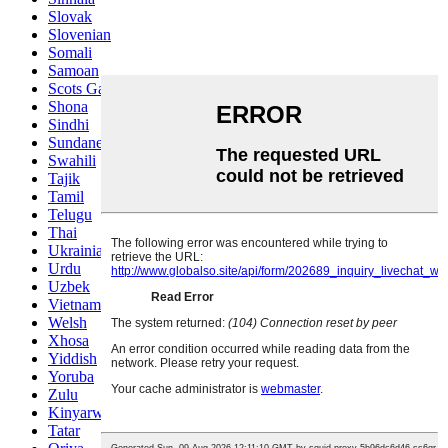
Slovak
Slovenian
Somali
Samoan
Scots Gaelic
Shona
Sindhi
Sundanese
Swahili
Tajik
Tamil
Telugu
Thai
Ukrainian
Urdu
Uzbek
Vietnamese
Welsh
Xhosa
Yiddish
Yoruba
Zulu
Kinyarwanda
Tatar