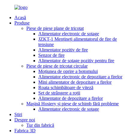
Acasă
Produse
Piese de piese plane de tricotat
Alimentator electronic de sotage
JZKT-1 Mențineți alimentatorul de fire de
tensiune
Alimentator pozitiv de fire
Senzor de fire
Alimentator de sotage pozitiv pentru fire
Piese de piese de tricotat circular
Moțiunea de oprire a botomului
Alimentator electronic de depozitare a firelor
Mini alimentator de depozitare a firelor
Roata schimbătoare de viteză
Set de strângere a roții
Alimentator de depozitare a firelor
Mașină Hosiery și piese de schimb fără probleme
Alimentator electronic de sotage
Ştiri
Despre noi
Tur din fabrică
Fabrica 3D