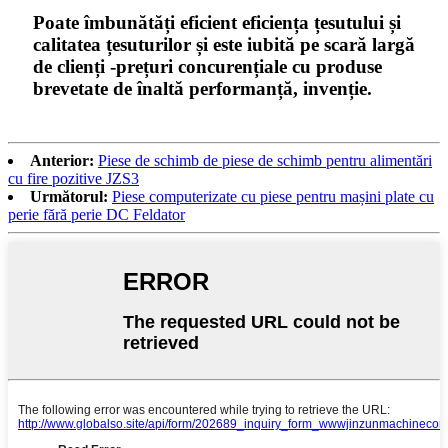
Poate îmbunătăți eficient eficiența țesutului și
calitatea țesuturilor și este iubită pe scară largă
de clienți -prețuri concurențiale cu produse
brevetate de înaltă performanță, invenție.
Anterior:
Piese de schimb de piese de schimb pentru alimentări
cu fire pozitive JZS3
Următorul:
Piese computerizate cu piese pentru mașini plate cu
perie fără perie DC Feldator