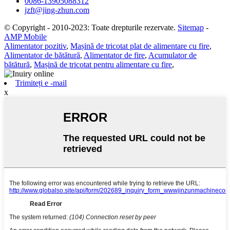
0086-13905088312
jzft@jing-zhun.com
© Copyright - 2010-2023: Toate drepturile rezervate.
Sitemap
-
AMP Mobile
Alimentator pozitiv
,
Mașină de tricotat plat de alimentare cu fire
,
Alimentator de bătătură
,
Alimentator de fire
,
Acumulator de
bătătură
,
Mașină de tricotat pentru alimentare cu fire
,
Trimiteți e -mail
x