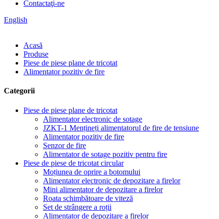
Contactaţi-ne
English
Acasă
Produse
Piese de piese plane de tricotat
Alimentator pozitiv de fire
Categorii
Piese de piese plane de tricotat
Alimentator electronic de sotage
JZKT-1 Mențineți alimentatorul de fire de tensiune
Alimentator pozitiv de fire
Senzor de fire
Alimentator de sotage pozitiv pentru fire
Piese de piese de tricotat circular
Moțiunea de oprire a botomului
Alimentator electronic de depozitare a firelor
Mini alimentator de depozitare a firelor
Roata schimbătoare de viteză
Set de strângere a roții
Alimentator de depozitare a firelor