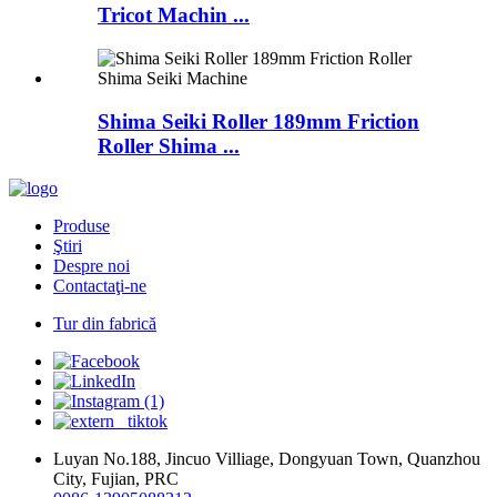
Tricot Machin ...
Shima Seiki Roller 189mm Friction
Roller Shima ...
Produse
Ştiri
Despre noi
Contactaţi-ne
Tur din fabrică
Luyan No.188, Jincuo Villiage, Dongyuan Town, Quanzhou
City, Fujian, PRC